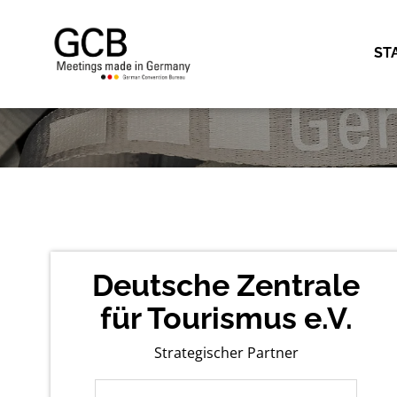
Skip to main content
Erkannte Zeitzone
ST
eventmobi
Deutsche Zentrale
für Tourismus e.V.
Strategischer Partner