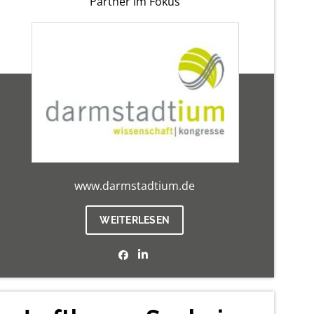
Partner im Fokus
www.darmstadtium.de
WEITERLESEN