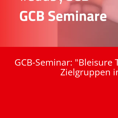
GCB-Seminar: "Bleisure T
Zielgruppen i