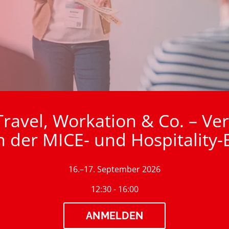
ravel, Workation & Co. – Ver
n der MICE- und Hospitality
16.–17. September 2026
12:30 - 16:00
ANMELDEN