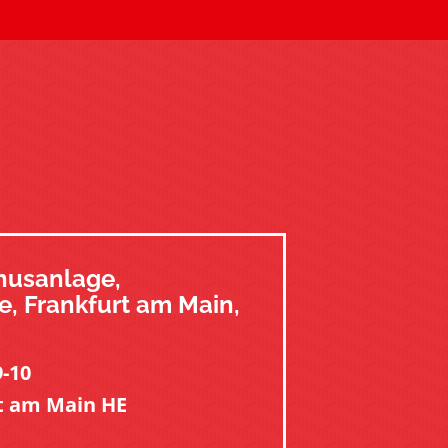
nusanlage,
, Frankfurt am Main,
-10
t am Main HE