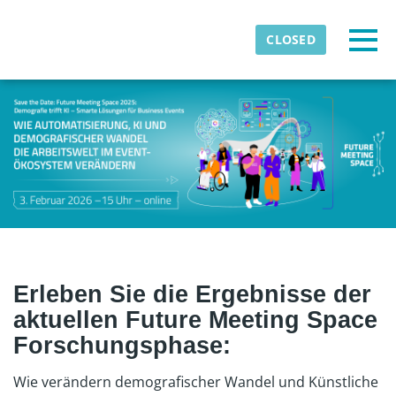
Skip to main content
Detected timezone
Togg
CLOSED
eventmobi
OK
Erleben Sie die Ergebnisse der
aktuellen Future Meeting Space
Forschungsphase:
Wie verändern demografischer Wandel und Künstliche