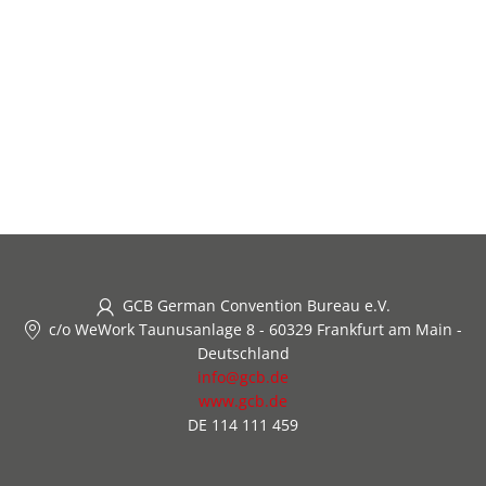
GCB German Convention Bureau e.V.
c/o WeWork Taunusanlage 8
-
60329 Frankfurt am Main
-
Deutschland
info@gcb.de
www.gcb.de
DE 114 111 459